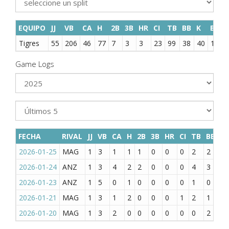
EQUIPO
JJ
VB
CA
H
2B
3B
HR
CI
TB
BB
K
BR
S
Tigres
55
206
46
77
7
3
3
23
99
38
40
14
2
Game Logs
FECHA
RIVAL
JJ
VB
CA
H
2B
3B
HR
CI
TB
BB
K
2026-01-25
MAG
1
3
1
1
1
0
0
0
2
2
0
2026-01-24
ANZ
1
3
4
2
2
0
0
0
4
3
0
2026-01-23
ANZ
1
5
0
1
0
0
0
0
1
0
2
2026-01-21
MAG
1
3
1
2
0
0
0
1
2
1
0
2026-01-20
MAG
1
3
2
0
0
0
0
0
0
2
2