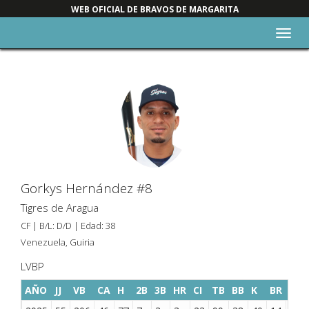
WEB OFICIAL DE BRAVOS DE MARGARITA
Alter
nave
Gorkys Hernández #8
Tigres de Aragua
CF | B/L: D/D | Edad: 38
Venezuela, Guiria
LVBP
AÑO
JJ
VB
CA
H
2B
3B
HR
CI
TB
BB
K
BR
SAC