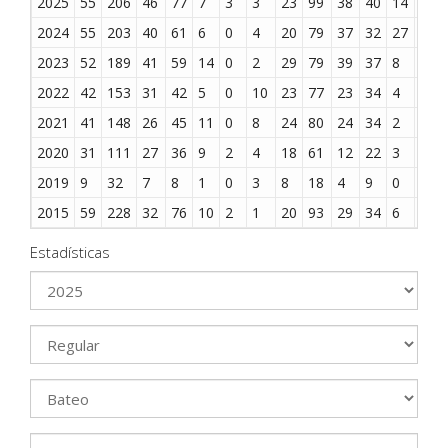
2025
55
206
46
77
7
3
3
23
99
38
40
14
2
2024
55
203
40
61
6
0
4
20
79
37
32
27
0
2023
52
189
41
59
14
0
2
29
79
39
37
8
0
2022
42
153
31
42
5
0
10
23
77
23
34
4
0
2021
41
148
26
45
11
0
8
24
80
24
34
2
0
2020
31
111
27
36
9
2
4
18
61
12
22
3
0
2019
9
32
7
8
1
0
3
8
18
4
9
0
0
2015
59
228
32
76
10
2
1
20
93
29
34
6
7
Estadísticas