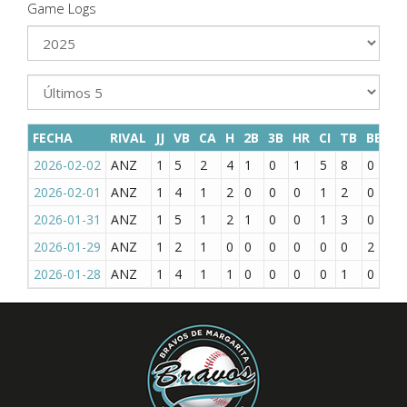
Game Logs
FECHA
RIVAL
JJ
VB
CA
H
2B
3B
HR
CI
TB
BB
K
2026-02-02
ANZ
1
5
2
4
1
0
1
5
8
0
0
2026-02-01
ANZ
1
4
1
2
0
0
0
1
2
0
1
2026-01-31
ANZ
1
5
1
2
1
0
0
1
3
0
1
2026-01-29
ANZ
1
2
1
0
0
0
0
0
0
2
0
2026-01-28
ANZ
1
4
1
1
0
0
0
0
1
0
2