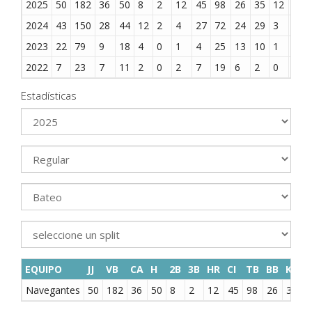
2025
50
182
36
50
8
2
12
45
98
26
35
12
0
2024
43
150
28
44
12
2
4
27
72
24
29
3
0
2023
22
79
9
18
4
0
1
4
25
13
10
1
0
2022
7
23
7
11
2
0
2
7
19
6
2
0
0
Estadísticas
EQUIPO
JJ
VB
CA
H
2B
3B
HR
CI
TB
BB
K
B
Navegantes
50
182
36
50
8
2
12
45
98
26
35
1