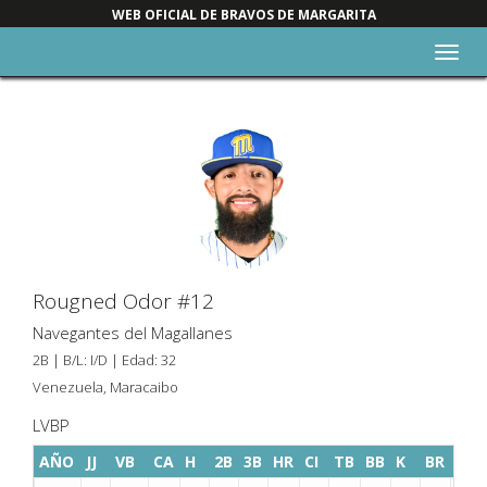
WEB OFICIAL DE BRAVOS DE MARGARITA
Alter
nave
Rougned Odor #12
Navegantes del Magallanes
2B | B/L: I/D | Edad: 32
Venezuela, Maracaibo
LVBP
AÑO
JJ
VB
CA
H
2B
3B
HR
CI
TB
BB
K
BR
SAC