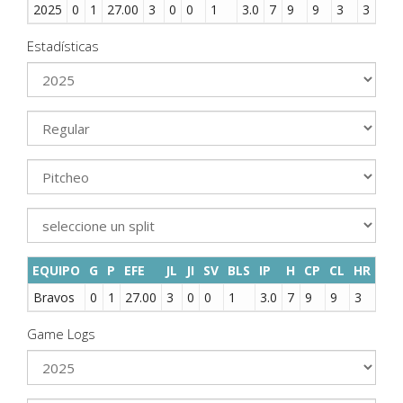
2025
0
1
27.00
3
0
0
1
3.0
7
9
9
3
3
2
Estadísticas
EQUIPO
G
P
EFE
JL
JI
SV
BLS
IP
H
CP
CL
HR
BB
Bravos
0
1
27.00
3
0
0
1
3.0
7
9
9
3
3
Game Logs