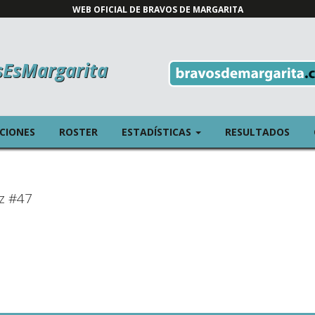
WEB OFICIAL DE BRAVOS DE MARGARITA
sEsMargarita
T)
(CURRENT)
ICIONES
ROSTER
ESTADÍSTICAS
RESULTADOS
z #47