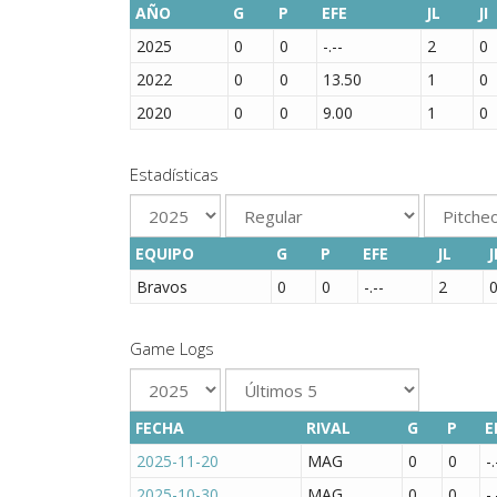
AÑO
G
P
EFE
JL
JI
2025
0
0
-.--
2
0
2022
0
0
13.50
1
0
2020
0
0
9.00
1
0
Estadísticas
EQUIPO
G
P
EFE
JL
J
Bravos
0
0
-.--
2
Game Logs
FECHA
RIVAL
G
P
E
2025-11-20
MAG
0
0
-.
2025-10-30
MAG
0
0
-.