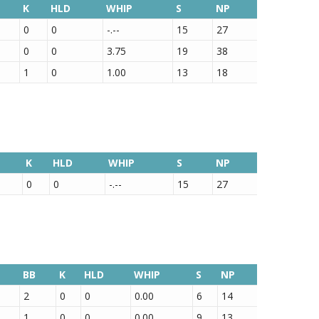
K
HLD
WHIP
S
NP
0
0
-.--
15
27
0
0
3.75
19
38
1
0
1.00
13
18
K
HLD
WHIP
S
NP
0
0
-.--
15
27
BB
K
HLD
WHIP
S
NP
2
0
0
0.00
6
14
1
0
0
0.00
9
13