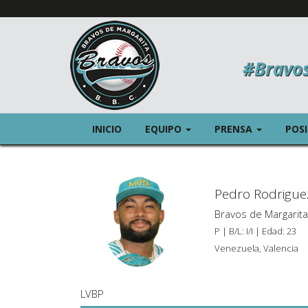
#Bravo
(CURRENT)
(CURREN
INICIO
EQUIPO
PRENSA
POS
Pedro Rodrigue
Bravos de Margarita
P | B/L: I/I | Edad: 23
Venezuela, Valencia
LVBP