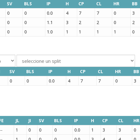
SV
BLS
IP
H
CP
CL
HR
BB
0
0
0.0
4
7
7
0
3
0
0
1.1
3
2
2
0
2
0
0
1.0
1
1
1
1
0
I
SV
BLS
IP
H
CP
CL
HR
BB
0
0
0
0.0
4
7
7
0
3
FE
JL
JI
SV
BLS
IP
H
CP
CL
HR
--
1
0
0
0
0.0
1
3
3
0
--
1
0
0
0
0.0
3
4
4
0